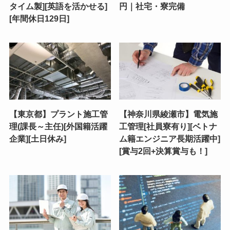
タイム製][英語を活かせる]
円｜社宅・寮完備
[年間休日129日]
【東京都】プラント施工管
【神奈川県綾瀬市】電気施
理(課長～主任)[外国籍活躍
工管理[社員寮有り][ベトナ
企業][土日休み]
ム籍エンジニア長期活躍中]
[賞与2回+決算賞与も！]