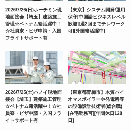
2026/7/26(日)ホーチミン現
【東京】システム開発/運用
地面接会【埼玉】建築施工
保守[中国語ビジネスレベル
管理☆ベトナム籍活躍中！
歓迎][週2回までテレワーク
☆社員寮・ビザ申請・入国
可][外国籍活躍中]
フライトサポート有
2026/7/25(土)ハノイ現地面
【東京都青梅市】木質バイ
接会【埼玉】建築施工管理
オマスボイラーや発電所等
☆ベトナム籍活躍中！☆社
の設備設計技術者(総合職)
員寮・ビザ申請・入国フラ
[在宅勤務可][年間休日128
イトサポート有
日]