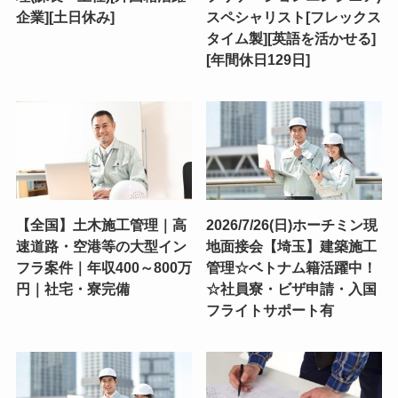
企業][土日休み]
スペシャリスト[フレックス
タイム製][英語を活かせる]
[年間休日129日]
【全国】土木施工管理｜高
2026/7/26(日)ホーチミン現
速道路・空港等の大型イン
地面接会【埼玉】建築施工
フラ案件｜年収400～800万
管理☆ベトナム籍活躍中！
円｜社宅・寮完備
☆社員寮・ビザ申請・入国
フライトサポート有