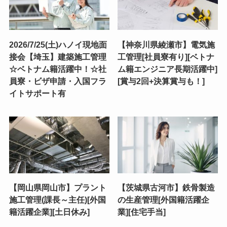
2026/7/25(土)ハノイ現地面
【神奈川県綾瀬市】電気施
接会【埼玉】建築施工管理
工管理[社員寮有り][ベトナ
☆ベトナム籍活躍中！☆社
ム籍エンジニア長期活躍中]
員寮・ビザ申請・入国フラ
[賞与2回+決算賞与も！]
イトサポート有
【岡山県岡山市】プラント
【茨城県古河市】鉄骨製造
施工管理(課長～主任)[外国
の生産管理[外国籍活躍企
籍活躍企業][土日休み]
業][住宅手当]