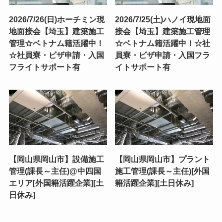
2026/7/26(日)ホーチミン現
2026/7/25(土)ハノイ現地面
地面接会【埼玉】建築施工
接会【埼玉】建築施工管理
管理☆ベトナム籍活躍中！
☆ベトナム籍活躍中！☆社
☆社員寮・ビザ申請・入国
員寮・ビザ申請・入国フラ
フライトサポート有
イトサポート有
【岡山県岡山市】設備施工
【岡山県岡山市】プラント
管理(課長～主任)@中四国
施工管理(課長～主任)[外国
エリア[外国籍活躍企業][土
籍活躍企業][土日休み]
日休み]