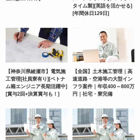
タイム製][英語を活かせる]
[年間休日129日]
【神奈川県綾瀬市】電気施
【全国】土木施工管理｜高
工管理[社員寮有り][ベトナ
速道路・空港等の大型イン
ム籍エンジニア長期活躍中]
フラ案件｜年収400～800万
[賞与2回+決算賞与も！]
円｜社宅・寮完備