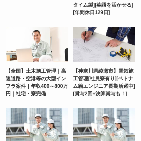
タイム製][英語を活かせる]
[年間休日129日]
【全国】土木施工管理｜高
【神奈川県綾瀬市】電気施
速道路・空港等の大型イン
工管理[社員寮有り][ベトナ
フラ案件｜年収400～800万
ム籍エンジニア長期活躍中]
円｜社宅・寮完備
[賞与2回+決算賞与も！]