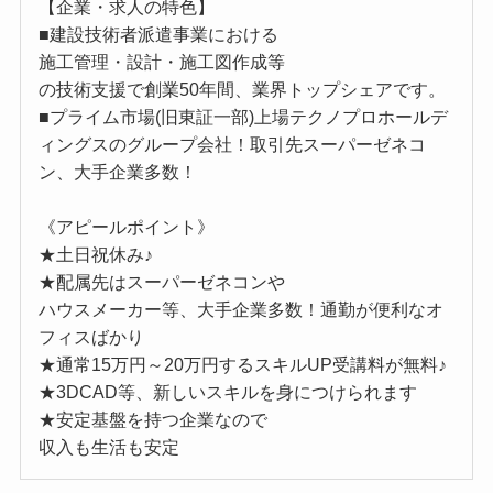
【企業・求人の特色】
■建設技術者派遣事業における
施工管理・設計・施工図作成等
の技術支援で創業50年間、業界トップシェアです。
■プライム市場(旧東証一部)上場テクノプロホールデ
ィングスのグループ会社！取引先スーパーゼネコ
ン、大手企業多数！
《アピールポイント》
★土日祝休み♪
★配属先はスーパーゼネコンや
ハウスメーカー等、大手企業多数！通勤が便利なオ
フィスばかり
★通常15万円～20万円するスキルUP受講料が無料♪
★3DCAD等、新しいスキルを身につけられます
★安定基盤を持つ企業なので
収入も生活も安定