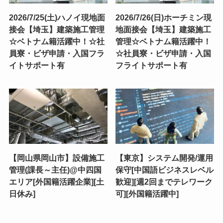
2026/7/25(土)ハノイ現地面
2026/7/26(日)ホーチミン現
接会【埼玉】建築施工管理
地面接会【埼玉】建築施工
☆ベトナム籍活躍中！☆社
管理☆ベトナム籍活躍中！
員寮・ビザ申請・入国フラ
☆社員寮・ビザ申請・入国
イトサポート有
フライトサポート有
【岡山県岡山市】設備施工
【東京】システム開発/運用
管理(課長～主任)@中四国
保守[中国語ビジネスレベル
エリア[外国籍活躍企業][土
歓迎][週2回までテレワーク
日休み]
可][外国籍活躍中]