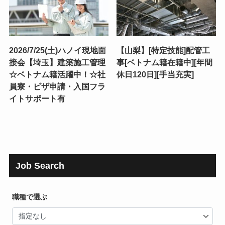
2026/7/25(土)ハノイ現地面
【山梨】[特定技能]配管工
接会【埼玉】建築施工管理
事[ベトナム籍在籍中][年間
☆ベトナム籍活躍中！☆社
休日120日][手当充実]
員寮・ビザ申請・入国フラ
イトサポート有
Job Search
職種で選ぶ