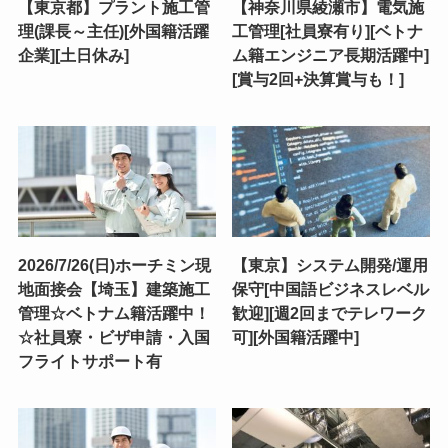
【東京都】プラント施工管
【神奈川県綾瀬市】電気施
理(課長～主任)[外国籍活躍
工管理[社員寮有り][ベトナ
企業][土日休み]
ム籍エンジニア長期活躍中]
[賞与2回+決算賞与も！]
2026/7/26(日)ホーチミン現
【東京】システム開発/運用
地面接会【埼玉】建築施工
保守[中国語ビジネスレベル
管理☆ベトナム籍活躍中！
歓迎][週2回までテレワーク
☆社員寮・ビザ申請・入国
可][外国籍活躍中]
フライトサポート有