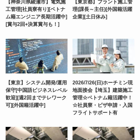
【神奈川県綾瀬市】電気施
【東京都】プラント施工管
工管理[社員寮有り][ベトナ
理(課長～主任)[外国籍活躍
ム籍エンジニア長期活躍中]
企業][土日休み]
[賞与2回+決算賞与も！]
【東京】システム開発/運用
2026/7/26(日)ホーチミン現
保守[中国語ビジネスレベル
地面接会【埼玉】建築施工
歓迎][週2回までテレワーク
管理☆ベトナム籍活躍中！
可][外国籍活躍中]
☆社員寮・ビザ申請・入国
フライトサポート有