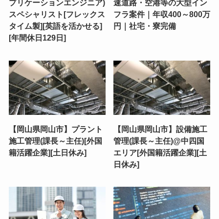
プリケーションエンジニア)
速道路・空港等の大型イン
スペシャリスト[フレックス
フラ案件｜年収400～800万
タイム製][英語を活かせる]
円｜社宅・寮完備
[年間休日129日]
【岡山県岡山市】プラント
【岡山県岡山市】設備施工
施工管理(課長～主任)[外国
管理(課長～主任)@中四国
籍活躍企業][土日休み]
エリア[外国籍活躍企業][土
日休み]