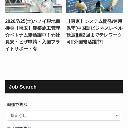
2026/7/25(土)ハノイ現地面
【東京】システム開発/運用
接会【埼玉】建築施工管理
保守[中国語ビジネスレベル
☆ベトナム籍活躍中！☆社
歓迎][週2回までテレワーク
員寮・ビザ申請・入国フラ
可][外国籍活躍中]
イトサポート有
Job Search
職種で選ぶ