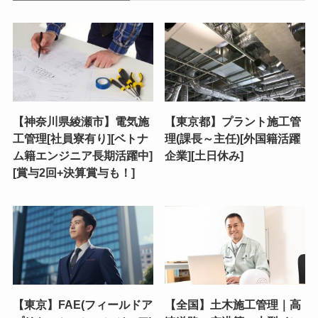
【神奈川県綾瀬市】電気施
【東京都】プラント施工管
工管理[社員寮有り][ベトナ
理(課長～主任)[外国籍活躍
ム籍エンジニア長期活躍中]
企業][土日休み]
[賞与2回+決算賞与も！]
【東京】FAE(フィールドア
【全国】土木施工管理｜高