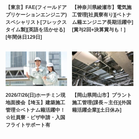
【東京】FAE(フィールドア
【神奈川県綾瀬市】電気施
プリケーションエンジニア)
工管理[社員寮有り][ベトナ
スペシャリスト[フレックス
ム籍エンジニア長期活躍中]
タイム製][英語を活かせる]
[賞与2回+決算賞与も！]
[年間休日129日]
2026/7/26(日)ホーチミン現
【岡山県岡山市】プラント
地面接会【埼玉】建築施工
施工管理(課長～主任)[外国
管理☆ベトナム籍活躍中！
籍活躍企業][土日休み]
☆社員寮・ビザ申請・入国
フライトサポート有