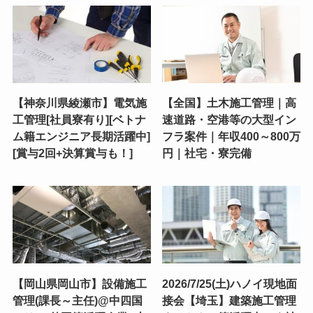
【神奈川県綾瀬市】電気施
【全国】土木施工管理｜高
工管理[社員寮有り][ベトナ
速道路・空港等の大型イン
ム籍エンジニア長期活躍中]
フラ案件｜年収400～800万
[賞与2回+決算賞与も！]
円｜社宅・寮完備
【岡山県岡山市】設備施工
2026/7/25(土)ハノイ現地面
管理(課長～主任)@中四国
接会【埼玉】建築施工管理