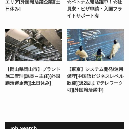
エリア[外国籍活躍企業][土
☆ベトナム籍活躍中！☆社
日休み]
員寮・ビザ申請・入国フラ
イトサポート有
【岡山県岡山市】プラント
【東京】システム開発/運用
施工管理(課長～主任)[外国
保守[中国語ビジネスレベル
籍活躍企業][土日休み]
歓迎][週2回までテレワーク
可][外国籍活躍中]
Job Search