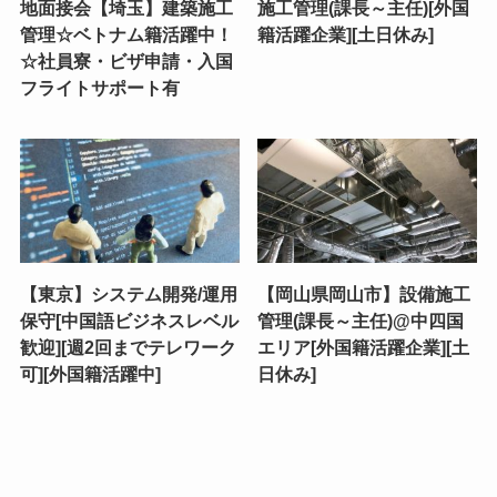
地面接会【埼玉】建築施工
施工管理(課長～主任)[外国
管理☆ベトナム籍活躍中！
籍活躍企業][土日休み]
☆社員寮・ビザ申請・入国
フライトサポート有
【東京】システム開発/運用
【岡山県岡山市】設備施工
保守[中国語ビジネスレベル
管理(課長～主任)@中四国
歓迎][週2回までテレワーク
エリア[外国籍活躍企業][土
可][外国籍活躍中]
日休み]