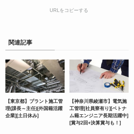
URLをコピーする
関連記事
【東京都】プラント施工管
【神奈川県綾瀬市】電気施
理(課長～主任)[外国籍活躍
工管理[社員寮有り][ベトナ
企業][土日休み]
ム籍エンジニア長期活躍中]
[賞与2回+決算賞与も！]