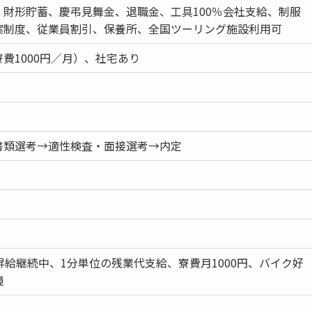
、財形貯蓄、慶弔見舞金、退職金、工具100％会社支給、制服
案制度、従業員割引、保養所、全国ツーリング施設利用可
費1000円／月）、社宅あり
書類選考→適性検査・面接選考→内定
昇給継続中、1分単位の残業代支給、寮費月1000円、バイク好
境