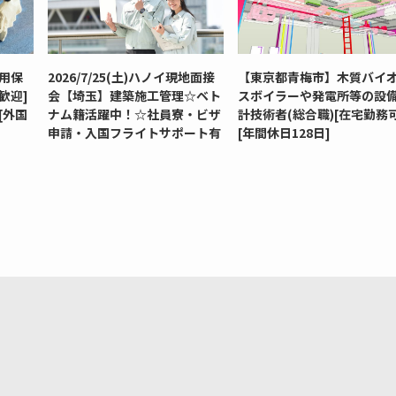
用保
2026/7/25(土)ハノイ現地面接
【東京都青梅市】木質バイ
歓迎]
会【埼玉】建築施工管理☆ベト
スボイラーや発電所等の設
[外国
ナム籍活躍中！☆社員寮・ビザ
計技術者(総合職)[在宅勤務可
申請・入国フライトサポート有
[年間休日128日]