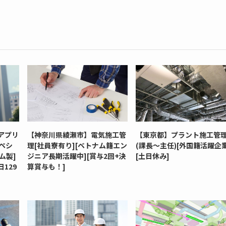
アプリ
【神奈川県綾瀬市】電気施工管
【東京都】プラント施工管
ペシ
理[社員寮有り][ベトナム籍エン
(課長～主任)[外国籍活躍企業
ム製]
ジニア長期活躍中][賞与2回+決
[土日休み]
129
算賞与も！]