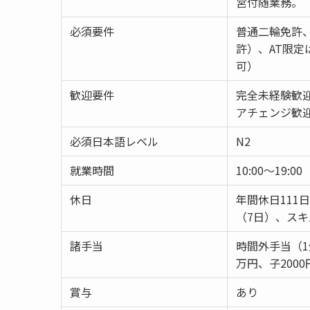
営付随業務。
必須要件
普通二輪免許、
許）、AT限
可）
歓迎要件
完全未経験歓
アチェンジ歓
必須日本語レベル
N2
就業時間
10:00～19:00
休日
年間休日111
（7日）、ス
諸手当
時間外手当（
万円、子200
賞与
あり