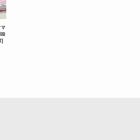
オマ
備設
]