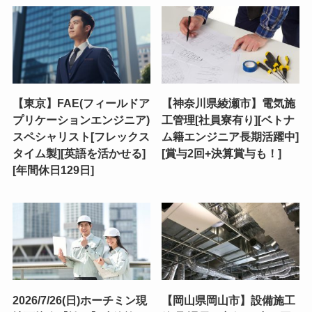
【東京】FAE(フィールドア
【神奈川県綾瀬市】電気施
プリケーションエンジニア)
工管理[社員寮有り][ベトナ
スペシャリスト[フレックス
ム籍エンジニア長期活躍中]
タイム製][英語を活かせる]
[賞与2回+決算賞与も！]
[年間休日129日]
2026/7/26(日)ホーチミン現
【岡山県岡山市】設備施工