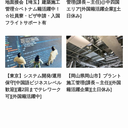
地面接会【埼玉】建築施工
管理(課長～主任)@中四国
管理☆ベトナム籍活躍中！
エリア[外国籍活躍企業][土
☆社員寮・ビザ申請・入国
日休み]
フライトサポート有
【東京】システム開発/運用
【岡山県岡山市】プラント
保守[中国語ビジネスレベル
施工管理(課長～主任)[外国
歓迎][週2回までテレワーク
籍活躍企業][土日休み]
可][外国籍活躍中]