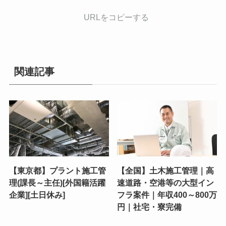
URLをコピーする
関連記事
【東京都】プラント施工管
【全国】土木施工管理｜高
理(課長～主任)[外国籍活躍
速道路・空港等の大型イン
企業][土日休み]
フラ案件｜年収400～800万
円｜社宅・寮完備