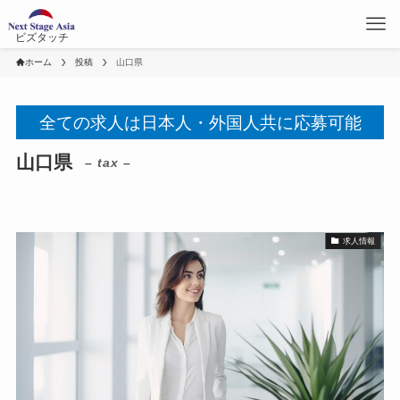
ビズタッチ
ホーム
投稿
山口県
全ての求人は日本人・外国人共に応募可能
山口県
– tax –
求人情報