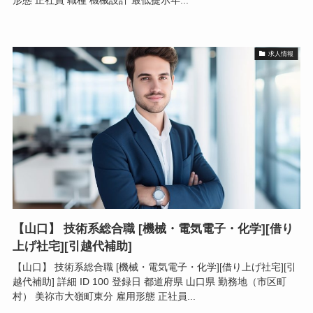
求人情報
【山口】 技術系総合職 [機械・電気電子・化学][借り
上げ社宅][引越代補助]
【山口】 技術系総合職 [機械・電気電子・化学][借り上げ社宅][引
越代補助] 詳細 ID 100 登録日 都道府県 山口県 勤務地（市区町
村） 美祢市大嶺町東分 雇用形態 正社員...