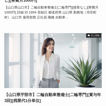
し][寮費月1000円]
【山口県山口市】二輪自動車整備士[二輪専門][接客なし][寮費月
1000円] 詳細 ID 1894 登録日 都道府県 山口県 勤務地（市区町
村） 山口市 雇用形態 正社員 職種 自動車...
求人情報
【山口県宇部市】二輪自動車整備士[二輪専門][賞与年
3回][残業代1分単位]