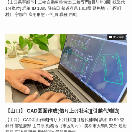
【山口県宇部市】二輪自動車整備士[二輪専門][賞与年3回][残業代
1分単位] 詳細 ID 1895 登録日 都道府県 山口県 勤務地（市区町
村） 宇部市 雇用形態 正社員 職種 自動...
求人情報
【山口】 CAD図面作成[借り上げ社宅][引越代補助]
【山口】 CAD図面作成[借り上げ社宅][引越代補助] 詳細 ID 99 登
録日 都道府県 山口県 勤務地（市区町村） 美祢市大嶺町東分 雇用
形態 正社員 職種 機械設計 最低提示年...