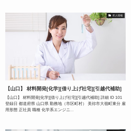
求人情報
【山口】 材料開発[化学][借り上げ社宅][引越代補助]
【山口】 材料開発[化学][借り上げ社宅][引越代補助] 詳細 ID 101
登録日 都道府県 山口県 勤務地（市区町村） 美祢市大嶺町東分 雇
用形態 正社員 職種 化学系エンジニ...