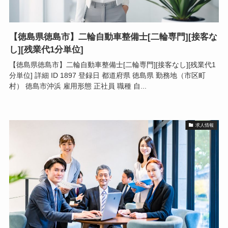
【徳島県徳島市】二輪自動車整備士[二輪専門][接客な
し][残業代1分単位]
【徳島県徳島市】二輪自動車整備士[二輪専門][接客なし][残業代1
分単位] 詳細 ID 1897 登録日 都道府県 徳島県 勤務地（市区町
村） 徳島市沖浜 雇用形態 正社員 職種 自...
求人情報