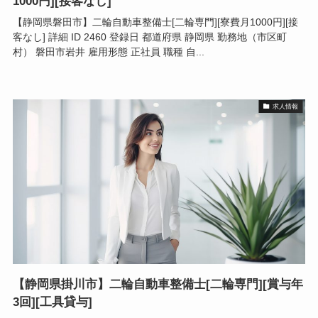
1000円][接客なし]
【静岡県磐田市】二輪自動車整備士[二輪専門][寮費月1000円][接
客なし] 詳細 ID 2460 登録日 都道府県 静岡県 勤務地（市区町
村） 磐田市岩井 雇用形態 正社員 職種 自...
求人情報
【静岡県掛川市】二輪自動車整備士[二輪専門][賞与年
3回][工具貸与]