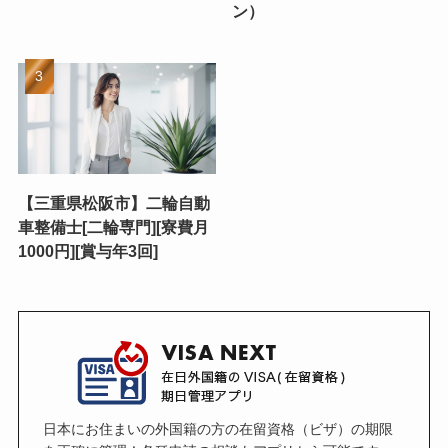
ン）
【三重県松阪市】二輪自動
車整備士[二輪専門][寮費月
1000円][賞与年3回]
日本にお住まいの外国籍の方の在留資格（ビザ）の期限