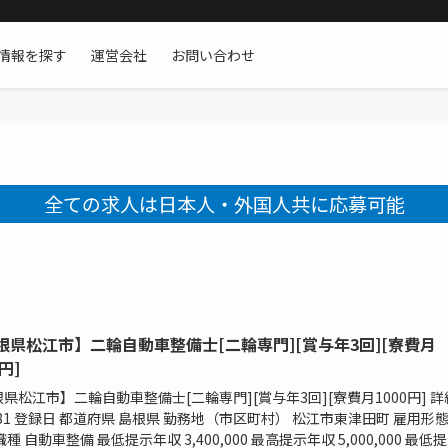
情報を探す
運営会社
お問い合わせ
全ての求人は日本人・外国人共に応募可能
根県松江市】二輪自動車整備士[二輪専門][賞与年3回][寮費月
0円]
県松江市】二輪自動車整備士[二輪専門][賞与年3回][寮費月1000円] 詳
1881 登録日 都道府県 島根県 勤務地（市区町村） 松江市東津田町 雇用形態
職種 自動車整備 最低提示年収 3,400,000 最高提示年収 5,000,000 最低