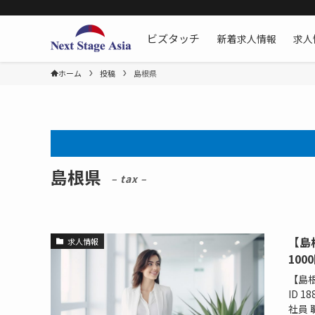
新着求人情報
求人
ビズタッチ
ホーム
投稿
島根県
島根県
– tax –
【島
求人情報
100
【島根
ID 
社員 