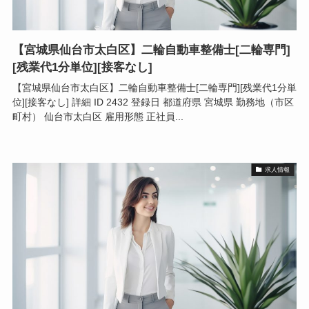
【宮城県仙台市太白区】二輪自動車整備士[二輪専門]
[残業代1分単位][接客なし]
【宮城県仙台市太白区】二輪自動車整備士[二輪専門][残業代1分単
位][接客なし] 詳細 ID 2432 登録日 都道府県 宮城県 勤務地（市区
町村） 仙台市太白区 雇用形態 正社員...
求人情報