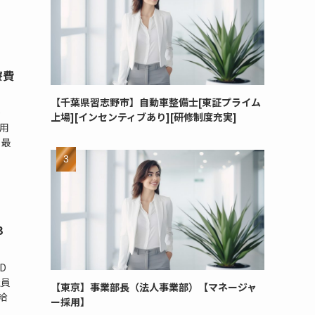
寮費
【千葉県習志野市】自動車整備士[東証プライム
0
上場][インセンティブあり][研修制度充実]
雇用
 最
3
D
社員
【東京】事業部長（法人事業部）【マネージャ
給
ー採用】