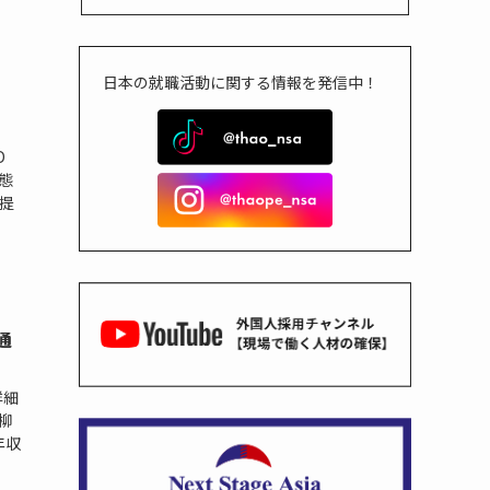
日本の就職活動に関する情報を発信中！
D
態
低提
通
詳細
島柳
年収