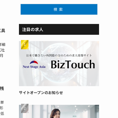
検索
注目の求人
工具
詳細
正社
示月
[残
サイトオープンのお知らせ
分単
用形
最低