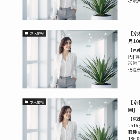
提示月給
【京
求人情報
月10
【京都
円] 
形態 
低提示月
【京
求人情報
回]
【京都
251
職種 
186,0