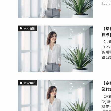
186,0
【京
求人情報
貸与]
【京都
ID 
員 職
給 186,
【京
求人情報
業代
【京都
位] 
態 正