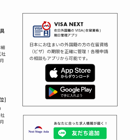
工具
日本にお住まいの外国籍の方の在留資格
詳細
（ビザ）の期限を正確に管理！各種申請
正社
の相談もアプリから可能です。
示月
位]
D
正社
示月