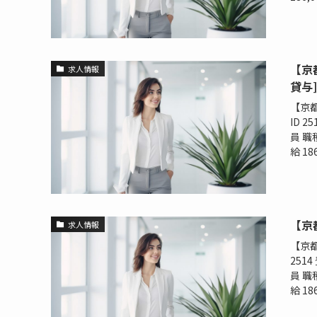
【京
求人情報
貸与]
【京都
ID 
員 職
給 186,
【京
求人情報
【京都
251
員 職
給 186