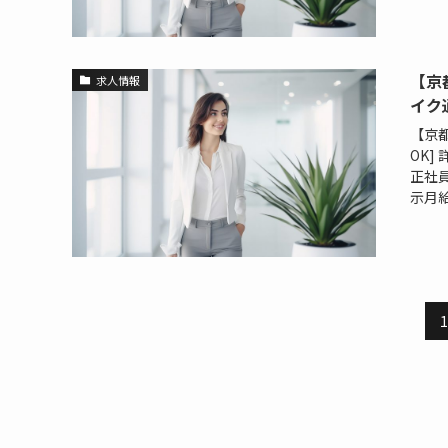
【京
求人情報
イク
【京
OK]
正社員
示月給 2
1