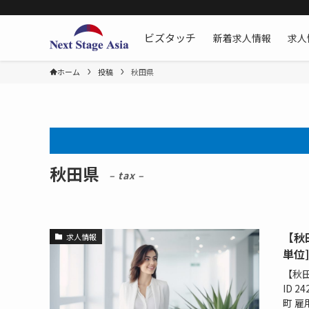
新着求人情報
求人
ビズタッチ
ホーム
投稿
秋田県
秋田県
– tax –
【秋
求人情報
単位]
【秋田
ID 
町 雇