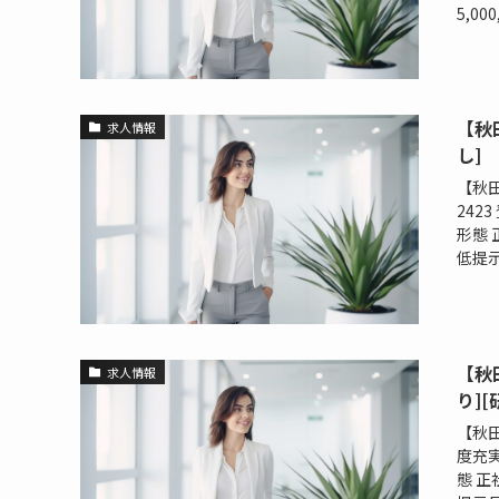
5,00
【秋
求人情報
し]
【秋田
242
形態 
低提示月
【秋
求人情報
り]
【秋
度充実
態 正