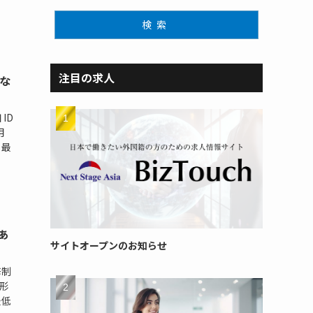
検索
注目の求人
客な
ID
用
 最
あ
サイトオープンのお知らせ
修制
用形
最低