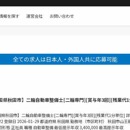
情報を探す
運営会社
お問い合わせ
全ての求人は日本人・外国人共に応募可能
田県秋田市】二輪自動車整備士[二輪専門][賞与年3回][残業代1
県秋田市】二輪自動車整備士[二輪専門][賞与年3回][残業代1分単位] 
2422 登録日 2026-01-29 都道府県 秋田県 勤務地（市区町村） 秋田市山王
用形態 正社員 職種 自動車整備 最低提示年収 3,400,000 最高提示年収