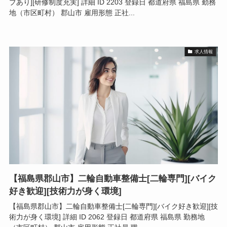
ブあり][研修制度充実] 詳細 ID 2203 登録日 都道府県 福島県 勤務
地（市区町村） 郡山市 雇用形態 正社...
求人情報
【福島県郡山市】二輪自動車整備士[二輪専門][バイク
好き歓迎][技術力が身く環境]
【福島県郡山市】二輪自動車整備士[二輪専門][バイク好き歓迎][技
術力が身く環境] 詳細 ID 2062 登録日 都道府県 福島県 勤務地